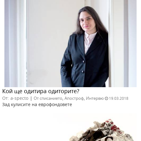
Кой ще одитира одиторите?
От: a-specto
|
,
,
От списанието
Апостроф
Интервю
19.03.2018
Зад кулисите на еврофондовете