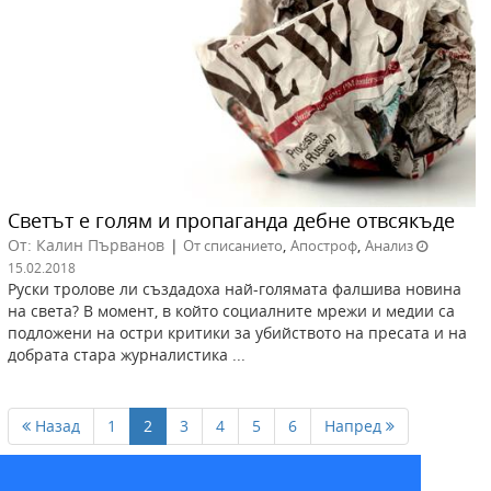
Светът е голям и пропаганда дебне отвсякъде
От: Калин Първанов
|
,
,
От списанието
Апостроф
Анализ
15.02.2018
Руски тролове ли създадоха най-голямата фалшива новина
на света? В момент, в който социалните мрежи и медии са
подложени на остри критики за убийството на пресата и на
добрата стара журналистика ...
Назад
1
2
3
4
5
6
Напред