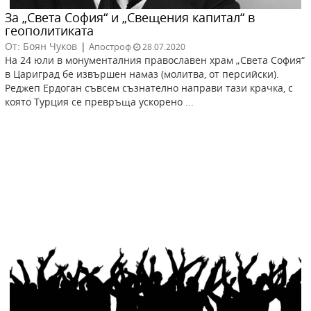
За „Света София“ и „Свещения капитал“ в
геополитиката
От: Боян Чуков
|
Апостроф
28.07.2020
На 24 юли в монументалния православен храм „Света София“
в Цариград бе извършен намаз (молитва, от персийски).
Реджеп Ердоган съвсем съзнателно направи тази крачка, с
която Турция се превръща ускорено ...