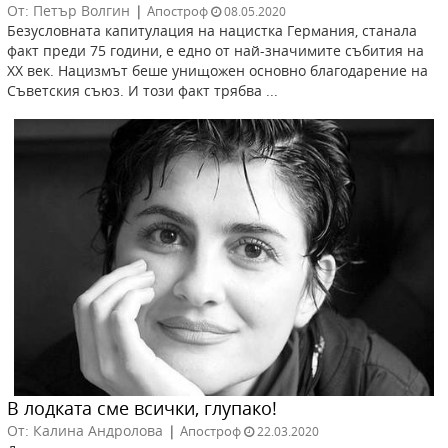
От: Петър Волгин
|
Апостроф
08.05.2020
Безусловната капитулация на нацистка Германия, станала
факт преди 75 години, е едно от най-значимите събития на
XX век. Нацизмът беше унищожен основно благодарение на
Съветския съюз. И този факт трябва ...
В лодката сме всички, глупако!
От: Калина Андролова
|
Апостроф
22.03.2020