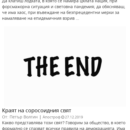
Да клатиш лодката, в която се намира цялата нация, при
форсмажорна ситуация и световна пандемия; да обясняваш,
че има хаос, при въвеждане на безпрецедентни мерки за
намаляване на епидемичния взрив ...
Краят на соросоидния свят
От: Петър Волгин
|
Апостроф
27.12.2019
Какво представлява този свят? Говорим за общество, в което
формално се спазват всички правила на демокрацията. Има