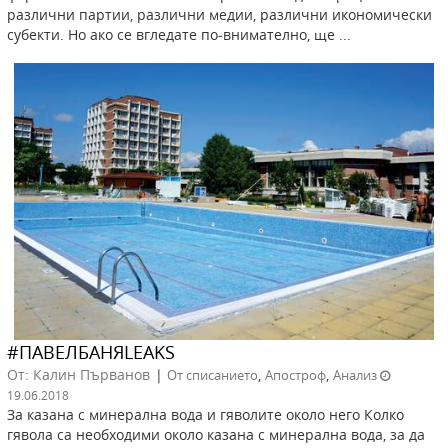
различни партии, различни медии, различни икономически
субекти. Но ако се вгледате по-внимателно, ще ...
#ПАВЕЛБАНЯLEAKS
От: Калин Първанов
|
,
,
От списанието
Апостроф
Анализ
19.06.2018
За казана с минерална вода и гяволите около него Колко
гявола са необходими около казана с минерална вода, за да