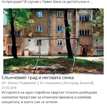
го пресушат? В случая с Павел баня са достатъчни и ...
Слънчевият град и неговата сянка
От: Калин Първанов
|
,
,
От списанието
Апостроф
Анализ
21.05.2018
Историята на един софийски квартал тотално разбърква
наложени представи за отминали времена и разбива
клишетата, в които сме се оплели