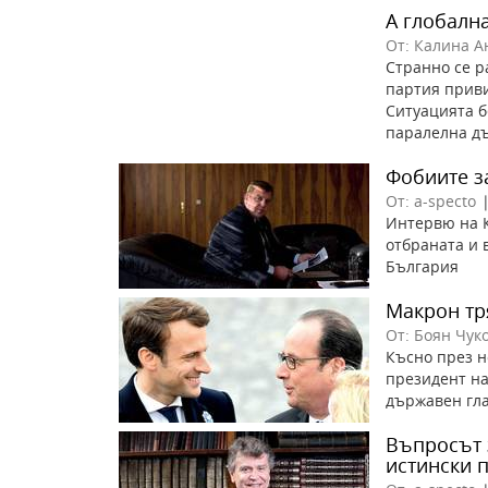
А глобалн
От: Калина А
Странно се р
партия приви
Ситуацията б
паралелна дъ
Фобиите з
От: a-specto
Интервю на 
отбраната и 
България
Макрон тр
От: Боян Чук
Късно през н
президент на
държавен гла
Въпросът з
истински 