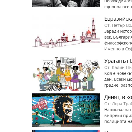
необходимост
еднополюсен 
Евразийск
От: Петър Во
Заради истор
век, Българи
философскопо
Именно в Соф
Ураганът 
От: Калин П
Кой е човекът
ден. Всеки м
градче, разпо
Денят, в к
От: Лора Тра
Националната
въпреки приз
полицията на 