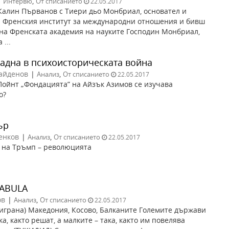
|
,
Интервю
От списанието
22.05.2017
алин Първанов с Тиери дьо Монбриал, основател и
а Френския институт за международни отношения и бивш
на Френската академия на науките Господин Монбриал,
 ...
адна в психоисторическата война
айденов
|
,
Анализ
От списанието
22.05.2017
Пойнт „Фондацията” на Айзък Азимов се изучава
о?
ър
енков
|
,
Анализ
От списанието
22.05.2017
 на Тръмп – революцията
FABULA
ов
|
,
Анализ
От списанието
22.05.2017
зиграна) Македония, Косово, Балканите Големите държави
а, както решат, а малките – така, както им повелява