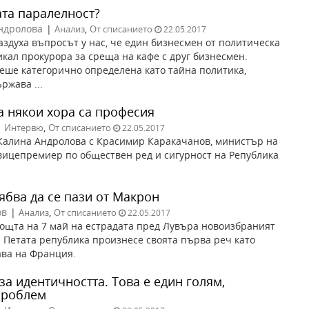
ата паралелност?
ндролова
|
,
Анализ
От списанието
22.05.2017
аздуха въпросът у нас, че един бизнесмен от политическа
кал прокурора за среща на кафе с друг бизнесмен.
еше категорично определена като тайна политика,
ржава ...
а някои хора са професия
|
,
Интервю
От списанието
22.05.2017
Калина Андролова с Красимир Каракачанов, министър на
вицепремиер по обществен ред и сигурност на Република
ябва да се пази от Макрон
ов
|
,
Анализ
От списанието
22.05.2017
ощта на 7 май на естрадата пред Лувъра новоизбраният
 Петата република произнесе своята първа реч като
ва на Франция.
а идентичността. Tова е един голям,
проблем