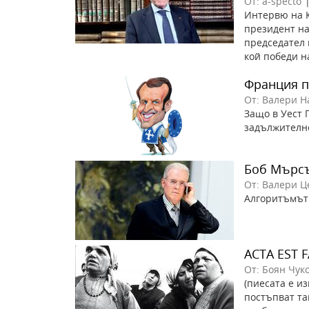
От: a-specto
Интервю на К
президент н
председател 
кой победи на
Франция п
От: Валери Н
Защо в Уест 
задължителн
Боб Мърс
От: Валери Ц
Алгоритъмът
ACTA EST 
От: Боян Чук
(пиесата е и
постъпват так