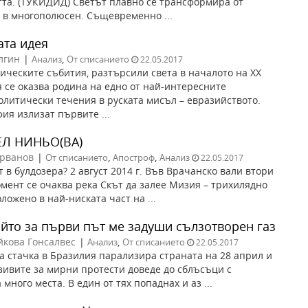
та. (ТУКИДИД) Светът плавно се трансформира от
в многополюсен. Същевременно ...
ата идея
лгин
|
,
Анализ
От списанието
22.05.2017
ическите събития, разтърсили света в началото на XX
я се оказва родина на едно от най-интересните
литически течения в руската мисъл – евразийството.
ия излизат първите ...
ЕЛ НИНЬО(ВА)
ърванов
|
,
,
От списанието
Апостроф
Анализ
22.05.2017
 в булдозера? 2 август 2014 г. Във Врачанско вали втори
омент се очаква река Скът да залее Мизия – трихилядно
ложено в най-ниската част на ...
ойто за първи път ме задуши сълзотворен газ
йкова Гонсалвес
|
,
Анализ
От списанието
22.05.2017
 стачка в Бразилия парализира страната на 28 април и
ивите за мирни протести доведе до сблъсъци с
много места. В един от тях попаднах и аз ...