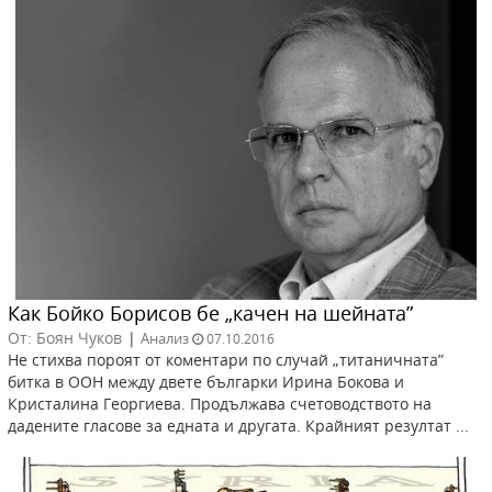
Как Бойко Борисов бе „качен на шейната”
От: Боян Чуков
|
Анализ
07.10.2016
Не стихва пороят от коментари по случай „титаничната”
битка в ООН между двете българки Ирина Бокова и
Кристалина Георгиева. Продължава счетоводството на
дадените гласове за едната и другата. Крайният резултат ...