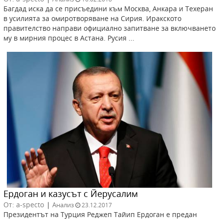
Багдад иска да се присъедини към Москва, Анкара и Техеран
в усилията за омиротворяване на Сирия. Иракското
правителство направи официално запитване за включването
му в мирния процес в Астана. Русия ...
Ердоган и казусът с Йерусалим
От: a-specto
|
Анализ
23.12.2017
Президентът на Турция Реджеп Тайип Ердоган е предан