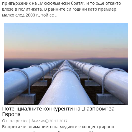
привърженик на „Мюсюлмански братя”, и то още откакто
влезе в политиката. В ранните си години като премиер,
малко след 2000 г., той се ...
Потенциалните конкуренти на „Газпром” за
Европа
От: a-specto
|
Анализ
20.12.2017
Въпреки че вниманието на медиите e концентрирано