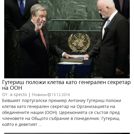
Гутериш положи клетва като генерален секретар
на ООН
От: a-specto
|
Новини
13.12.2016
Бившият португалски премиер Антониу Гутериш положи
клетва като генерален секретар на Организацията на
обединените нации (ООН). Церемонията се състоя пред
членовете на Общото събрание в понеделник. Гутериш,
който е деветият ...