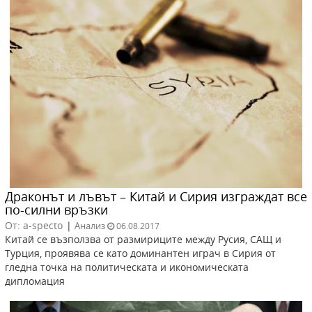
Драконът и лъвът – Китай и Сирия изграждат все
по-силни връзки
От: a-specto
|
Анализ
06.08.2017
Китай се възползва от размириците между Русия, САЩ и
Турция, проявява се като доминантен играч в Сирия от
гледна точка на политическата и икономическата
дипломация