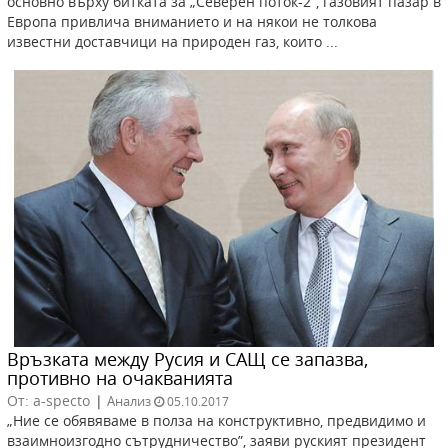
основно върху битката за „Северен поток-2”, газовият пазар в
Европа привлича вниманието и на някои не толкова
известни доставчици на природен газ, които ...
Връзката между Русия и САЩ се запазва,
противно на очакванията
От: a-specto
|
Анализ
05.10.2017
„Ние се обявяваме в полза на конструктивно, предвидимо и
взаимноизгодно сътрудничество”, заяви руският президент