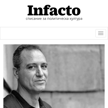
списание за политическа култура
Togg
navi