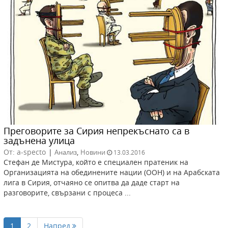
Преговорите за Сирия непрекъснато са в
задънена улица
От: a-specto
|
,
Анализ
Новини
13.03.2016
Стефан де Мистура, който е специален пратеник на
Организацията на обединените нации (ООН) и на Арабската
лига в Сирия, отчаяно се опитва да даде старт на
разговорите, свързани с процеса ...
1
2
Напред