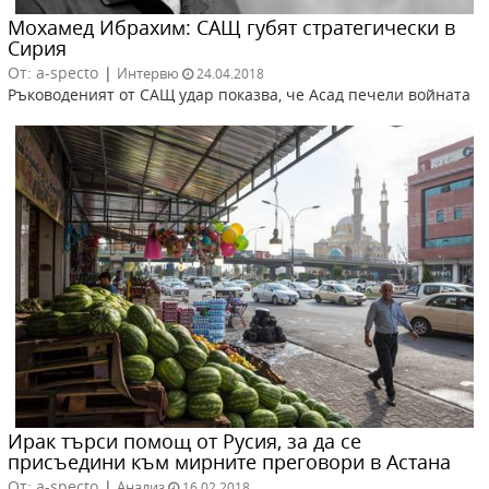
Мохамед Ибрахим: САЩ губят стратегически в
Сирия
От: a-specto
|
Интервю
24.04.2018
Ръководеният от САЩ удар показва, че Асад печели войната
Ирак търси помощ от Русия, за да се
присъедини към мирните преговори в Астана
От: a-specto
|
Анализ
16.02.2018