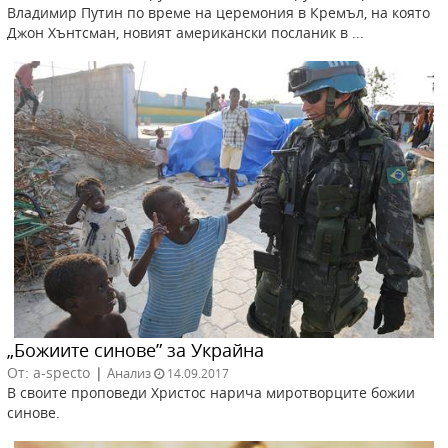
Владимир Путин по време на церемония в Кремъл, на която
Джон Хънтсман, новият американски посланик в ...
„Божиите синове” за Украйна
От: a-specto
|
Анализ
14.09.2017
В своите проповеди Христос нарича миротворците божии
синове.